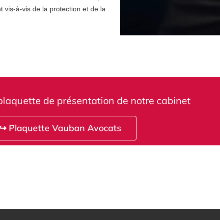
plaquette de présentation de notre cabinet
↪ Plaquette Vauban Avocats