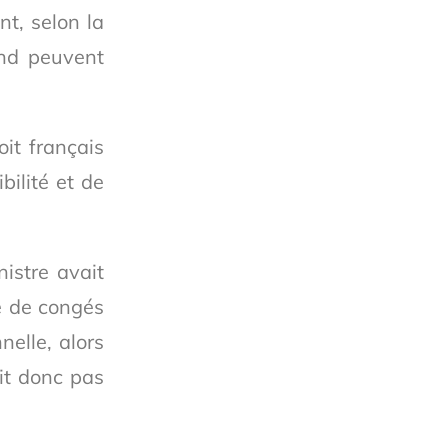
nt, selon la
ond peuvent
oit français
bilité et de
nistre avait
e de congés
nelle, alors
it donc pas