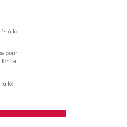
és à la
ce pour
 limite
la loi,