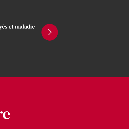
és et maladie
re