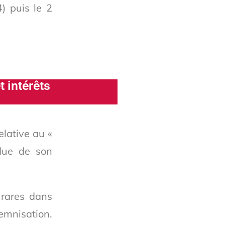
) puis le 2
t intérêts
elative au «
ndue de son
 rares dans
demnisation.