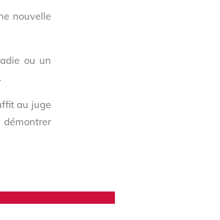
ne nouvelle
ladie ou un
.
ffit au juge
à démontrer