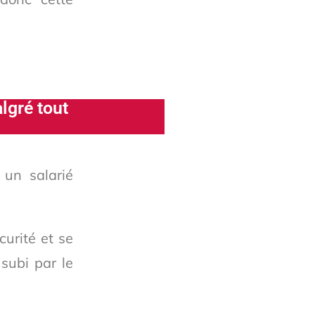
lgré tout
 un salarié
curité et se
subi par le