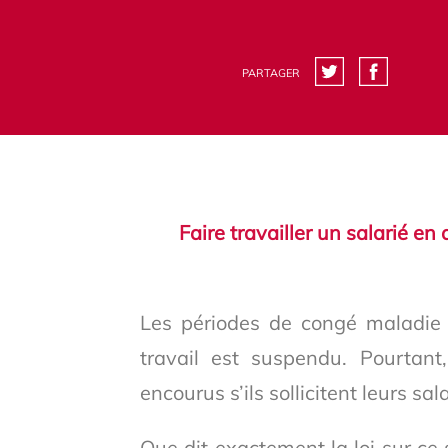
PARTAGER
Faire travailler un salarié e
Les périodes de congé maladie 
travail est suspendu. Pourtant
encourus s’ils sollicitent leurs sa
Que dit exactement la loi sur ce