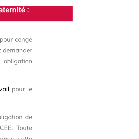
ternité :
u pour congé
eut demander
 obligation
vail
pour le
ligation de
/CEE. Toute
donc cette