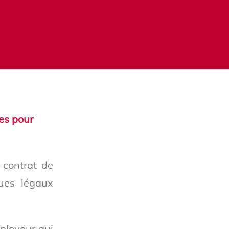
ues pour
 contrat de
ques légaux
mployeur qui