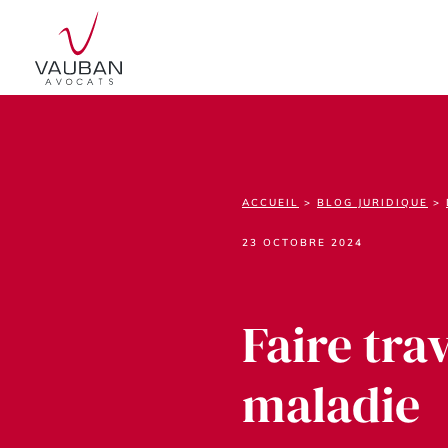
ACCUEIL
>
BLOG JURIDIQUE
>
23 OCTOBRE 2024
Faire tra
maladie