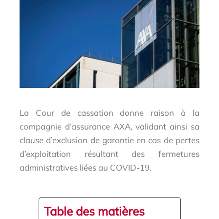
La Cour de cassation donne raison à la
compagnie d’assurance AXA, validant ainsi sa
clause d’exclusion de garantie en cas de pertes
d’exploitation résultant des fermetures
administratives liées au COVID-19.
Table des matières